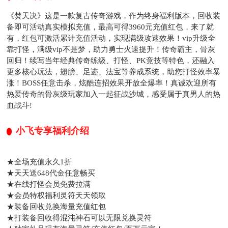
《焚天决》这是一款复古传奇游戏，作为终身福利版本，回收装
备即可活动真实模拟充值，最高可得3960元充值红包，来了就
有，红包可激活累计充值活动，实现满级攻速效果！vip升级全
靠打怪，满级vip不是梦，助力勇士火速提升！传奇霸主，骨灰
回归！续写当年经典传奇练级、打怪、PK竞技等特色，还融入
更多核心玩法，翅膀、足迹、法宝等养成系统，助您打怪效率暴
涨！BOSS任意击杀，炫酷连招效果开放全爆率！真诚欢迎所有
热爱传奇的骨灰级玩家加入一起征战沙城，感受属于真男人的热
血战斗!
小飞专享福利介绍
★全场充值永久1折
★天天送648代金任意畅买
★在线打怪会员免费拉满
★会员特权福利灵符天天领取
★装备回收兑换海量充值红包
★打装备回收得混沌神石可以无限兑换灵符