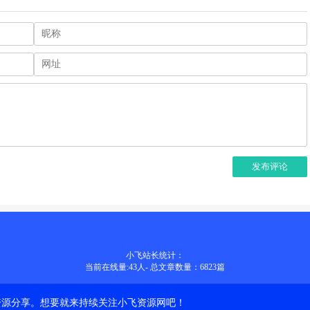
发布评论
小飞站长统计：
当前在线量:
43
人
-
总文章数量：6823
篇
资源分享。想要就来持续关注小飞资源网吧！