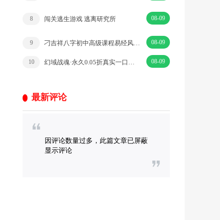
08-09
闯关逃生游戏 逃离研究所
8
08-09
刁吉祥八字初中高级课程易经风水课程
9
08-09
幻域战魂·永久0.05折真实一口价·|卡牌·挂机
10
最新评论
因评论数量过多，此篇文章已屏蔽
显示评论