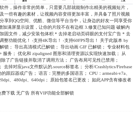
软件，操作非常的简单，只需要几部就能制作出精美的视频短片，
及一些有趣的素材，让视频内容变得更加丰富，并具备了照片视频
分享到QQ空间、优酷、微信等平台当中，让身边的好友一同享受你
2.增加满屏显示设置，让你的片段不在有边框 3.修复已知问题 破解内
* 去除加固文件，减少安装包体积 * 去掉老启动页碍眼的支付宝广告 * 去
整功能优化！ -支持4K导出！ -支持60FPS导出！ 关于此版本 by
解锁； 无水印解锁； 导出高清模式已解锁； 导出动画 GIF 已解锁； 专业材料包
 服务； 优化和 zipaligned 图形和清理资源以实现快速加载； 从
/提供商； 删除了广告链接并取消了调用方法； 广告布局可见性已禁用；
应java文件默认的.source标签名； 分析/Crashlytics/Firebase
活动的跟踪器或广告； 语言：完整的多国语言； CPU：armeabi-v7a、
pi、320dpi、480dpi、640dpi； 原始包签名已更改； 如此APP含有修改者
材免费下载 无广告 所有VIP功能全部解锁