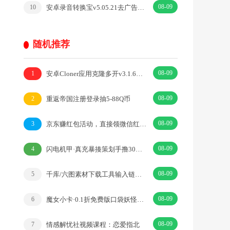
08-09
安卓录音转换宝v5.05.21去广告开心版
10
随机推荐
08-09
安卓Cloner应用克隆多开v3.1.6破解捐赠高级版
1
08-09
重返帝国注册登录抽5-88Q币
2
08-09
京东赚红包活动，直接领微信红包和京东无门槛红包
3
08-09
闪电机甲·真充暴揍策划手撸30万真充·|放置·魔幻
4
08-09
千库/六图素材下载工具输入链接即下载
5
08-09
魔女小卡·0.1折免费版口袋妖怪。·|卡牌·魔幻
6
08-09
情感解忧社视频课程：恋爱指北
7