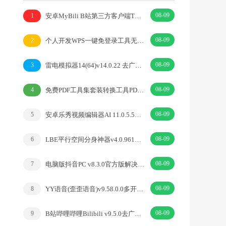
08-09
安卓MyBili B站第三方客户端TV版v1.6.9
1
08-09
个人开发WPS一键免登录工具无需登录账号
2
08-09
雷电模拟器14(64)v14.0.22 去广告绿色纯净版
3
08-09
免费PDF工具集套装转换工具PDFgear v2.1.18
4
08-09
安卓乐秀视频编辑器AI 11.0.5.5去广告解锁VIP版
5
08-09
LBE平行空间分身神器v4.0.9612解锁vip专业版
6
08-09
电脑版抖音PC v8.3.0官方版解决网页切换烦恼
7
08-09
YY语音(歪歪语音)v9.58.0.0多开去广告绿色版
8
08-09
B站哔哩哔哩Bilibili v9.5.0去广告内置漫游模块版
9