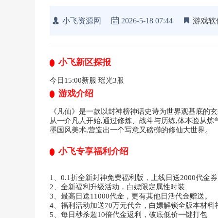
小飞资源网
2026-5-18 07:44
游戏软
小飞新区探报
今日15:00新服 瑶光3服
游戏介绍
《凡仙》是一款以封神榜神话史诗为世界观基底的玄
从一介凡人开始,通过修炼、战斗与历练,体本验从炼
墨国风美术,营造出一个写意又磅礴的修仙大世界。
小飞专享福利介绍
1、0.1折全新封神免费福利版，上线日送2000代金
2、全新福利升级活动，白嫖限定属性时装
3、最高日送11000代金，更有其他日活代金赠送。
4、福利活动加送70万元代金，白嫖解锁全版本材料
5、每日秒杀超10倍代金返利，破底低价一键打包