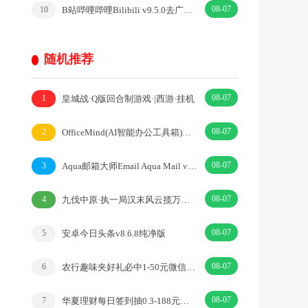
08-07
B站哔哩哔哩Bilibili v9.5.0去广告内置漫游模块版
10
随机推荐
08-07
皇城战·Q版回合制游戏·|西游·挂机
1
08-07
OfficeMind(AI智能办公工具箱)套件v1.1.12
2
08-07
Aqua邮箱大师Email Aqua Mail v2.6.0build高级版
3
08-07
九伐中原·执一局汉末风云揽万里三国江山·|三国·SLG
4
08-07
安卓今日头条v8.6.8纯净版
5
08-07
农行趣味夹好礼必中1-50元微信立减金 亲测中3元 限部分用户
6
08-07
华夏理财每日签到抽0.3-188元微信红包 亲测中0.5元秒推
7