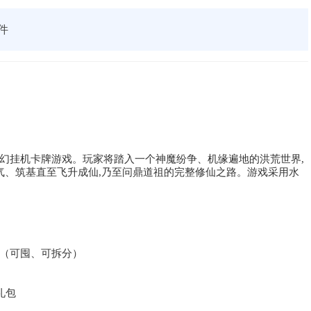
件
幻挂机卡牌游戏。玩家将踏入一个神魔纷争、机缘遍地的洪荒世界,
气、筑基直至飞升成仙,乃至问鼎道祖的完整修仙之路。游戏采用水
券（可囤、可拆分）
礼包