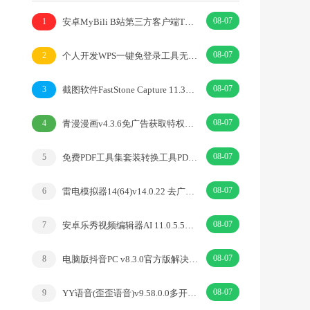
08-07
安卓MyBili B站第三方客户端TV版v1.6.9
1
08-07
个人开发WPS一键免登录工具无需登录账号
2
08-07
截图软件FastStone Capture 11.3中文绿色版
3
08-07
青漫漫画v4.3.6免广告获取特权重制修复版
4
08-07
免费PDF工具集套装转换工具PDFgear v2.1.18
5
08-07
雷电模拟器14(64)v14.0.22 去广告绿色纯净版
6
08-07
安卓乐秀视频编辑器AI 11.0.5.5去广告解锁VIP版
7
08-07
电脑版抖音PC v8.3.0官方版解决网页切换烦恼
8
08-07
YY语音(歪歪语音)v9.58.0.0多开去广告绿色版
9