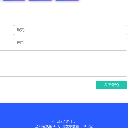
发布评论
小飞站长统计：
当前在线量:
47
人
-
总文章数量：6817
篇