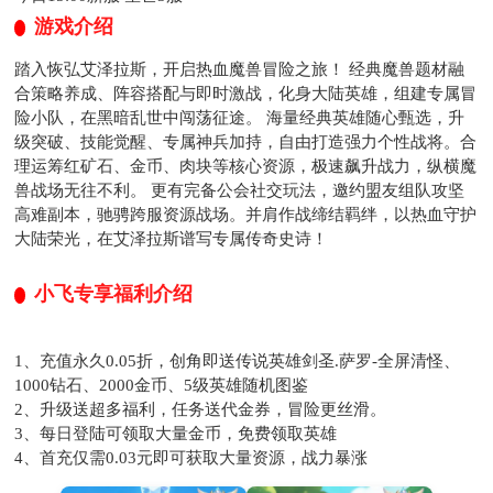
游戏介绍
踏入恢弘艾泽拉斯，开启热血魔兽冒险之旅！ 经典魔兽题材融
合策略养成、阵容搭配与即时激战，化身大陆英雄，组建专属冒
险小队，在黑暗乱世中闯荡征途。 海量经典英雄随心甄选，升
级突破、技能觉醒、专属神兵加持，自由打造强力个性战将。合
理运筹红矿石、金币、肉块等核心资源，极速飙升战力，纵横魔
兽战场无往不利。 更有完备公会社交玩法，邀约盟友组队攻坚
高难副本，驰骋跨服资源战场。并肩作战缔结羁绊，以热血守护
大陆荣光，在艾泽拉斯谱写专属传奇史诗！
小飞专享福利介绍
1、充值永久0.05折，创角即送传说英雄剑圣.萨罗-全屏清怪、
1000钻石、2000金币、5级英雄随机图鉴
2、升级送超多福利，任务送代金券，冒险更丝滑。
3、每日登陆可领取大量金币，免费领取英雄
4、首充仅需0.03元即可获取大量资源，战力暴涨