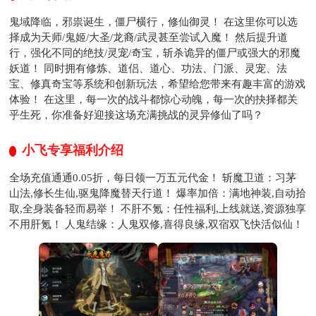
鬼域降临，邪祟诞生，僵尸横行，修仙御灵！ 在这里你可以选
择成为天师/鬼姬/大圣/龙裔/武灵甚至尝试入魔！ 然后提升道
行，强化不同的绝技/灵宠/奇宝，斩杀诡异的僵尸或强大的邪魔
妖道！ 同时拥有修炼、道侣、道心、功法、门派、灵宠、法
宝、修真奇宝等系统和创新玩法，希望给您带来有趣丰富的游戏
体验！ 在这里，每一次的战斗都惊心动魄，每一次的抉择都关
乎生死，你准备好迎接这场充满挑战的灵异修仙了吗？
小飞专享福利介绍
全场充值通通0.05折，每日领一万五元代金！ 斩魔卫道：习茅
山法,修长生仙,驱鬼降魔替天行道！ 爆率加倍：满地神装,自动拾
取,全身装备轻而易举！ 不肝不氪：任性福利,上线就送,资源独享
不用肝氪！ 人鬼结缘：人鬼双修,喜得良缘,双宿双飞快活似仙！