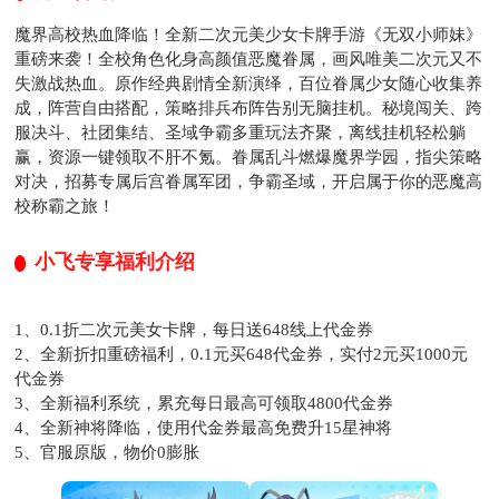
魔界高校热血降临！全新二次元美少女卡牌手游《无双小师妹》
重磅来袭！全校角色化身高颜值恶魔眷属，画风唯美二次元又不
失激战热血。原作经典剧情全新演绎，百位眷属少女随心收集养
成，阵营自由搭配，策略排兵布阵告别无脑挂机。秘境闯关、跨
服决斗、社团集结、圣域争霸多重玩法齐聚，离线挂机轻松躺
赢，资源一键领取不肝不氪。眷属乱斗燃爆魔界学园，指尖策略
对决，招募专属后宫眷属军团，争霸圣域，开启属于你的恶魔高
校称霸之旅！
小飞专享福利介绍
1、0.1折二次元美女卡牌，每日送648线上代金券
2、全新折扣重磅福利，0.1元买648代金券，实付2元买1000元
代金券
3、全新福利系统，累充每日最高可领取4800代金券
4、全新神将降临，使用代金券最高免费升15星神将
5、官服原版，物价0膨胀