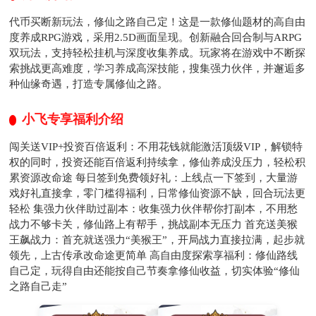
代币买断新玩法，修仙之路自己定！这是一款修仙题材的高自由
度养成RPG游戏，采用2.5D画面呈现。创新融合回合制与ARPG
双玩法，支持轻松挂机与深度收集养成。玩家将在游戏中不断探
索挑战更高难度，学习养成高深技能，搜集强力伙伴，并邂逅多
种仙缘奇遇，打造专属修仙之路。
小飞专享福利介绍
闯关送VIP+投资百倍返利：不用花钱就能激活顶级VIP，解锁特
权的同时，投资还能百倍返利持续拿，修仙养成没压力，轻松积
累资源改命途 每日签到免费领好礼：上线点一下签到，大量游
戏好礼直接拿，零门槛得福利，日常修仙资源不缺，回合玩法更
轻松 集强力伙伴助过副本：收集强力伙伴帮你打副本，不用愁
战力不够卡关，修仙路上有帮手，挑战副本无压力 首充送美猴
王飙战力：首充就送强力“美猴王”，开局战力直接拉满，起步就
领先，上古传承改命途更简单 高自由度探索享福利：修仙路线
自己定，玩得自由还能按自己节奏拿修仙收益，切实体验“修仙
之路自己走”