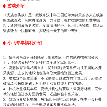
游戏介绍
《氏族攻防战》是一款以东汉末年三国纷争为背景的多人在线策
略国战游戏，玩家将化身为一方诸侯，在群雄割据的乱世中崛
起，通过招募历史名将、发展城池经济、运用兵法策略，最终从
诸多势力中脱颖而出，实现统一天下的霸业宏图。
小飞专享福利介绍
1、招兵买马没有任何限制，随意挑选不同的武将招募增强实
力，还能选择独特的兵种打造全新的军团队伍。
2、资源掠夺采集相当自由，随时都能派遣队伍前往不同地区开
采资源，进攻其他城池也能夺取大量物资促进发展。
3、攻城战争困难重重，不仅需要击败敌方的守城士兵，还要攻
破城墙和防御设施，对于战力和策略能力存在考验。
4、挂机收益极其丰富，离线挂机也能获取大量资源材料，完全
就能轻松促进多方面的发展，还能体验丰富乐趣。
5、战场节奏极其畅快，每场战斗都能迅速解决，根本不会耗费
过多的时间精力，完全就能尝试多重挑战玩法。