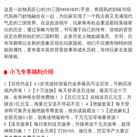
这是一款独具匠心的3D三国MMORPG手游，将国风的韵味与现
代风格巧妙地融合在一起，为玩家呈现了一个既古典又充满现代
气息的三国世界。在这款游戏中，玩家将有机会重温那段英雄辈
出的历史，通过策略与智慧，书写属于自己的传奇。游戏的背景
设定在辉煌灿烂的三国时期，众多历史人物如诸葛亮、关羽、吕
布等都将以全新的形象呈现在玩家面前。他们不仅拥有独特的技
能和属性，更有着丰富的背景故事和成长历程，等待玩家去发掘
和体验。
小飞专享福利介绍
1【百倍代金】0.1折充值转游返代金券最高可达百倍，可购买游
戏内所有！ 2【十万连抽】每天登录送百连抽，最高可达十万
抽，名将神将全部免费抽！ 3【百亿元宝】在线送百亿元宝，升
级送1亿元宝，海量元宝送不停花不完！ 4【绝版套装】每天登
录即可集齐全服绝版帝尊套装，祝你成就霸业！ 5【进游豪礼】
全部充值0.1折，创角送绝版称号，千万元宝等海量资源！
6【送充值券】每日签到送充值券，升级再送千元充值券，超强
神将刘备！ 7【打金天师】打BOSS、做任务，挖宝等产大量古