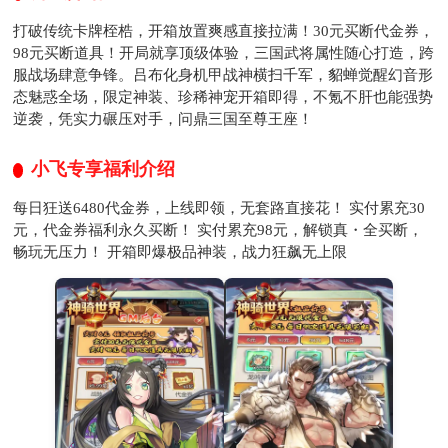
打破传统卡牌桎梏，开箱放置爽感直接拉满！30元买断代金券，
98元买断道具！开局就享顶级体验，三国武将属性随心打造，跨
服战场肆意争锋。吕布化身机甲战神横扫千军，貂蝉觉醒幻音形
态魅惑全场，限定神装、珍稀神宠开箱即得，不氪不肝也能强势
逆袭，凭实力碾压对手，问鼎三国至尊王座！
小飞专享福利介绍
每日狂送6480代金券，上线即领，无套路直接花！ 实付累充30
元，代金券福利永久买断！ 实付累充98元，解锁真・全买断，
畅玩无压力！ 开箱即爆极品神装，战力狂飙无上限