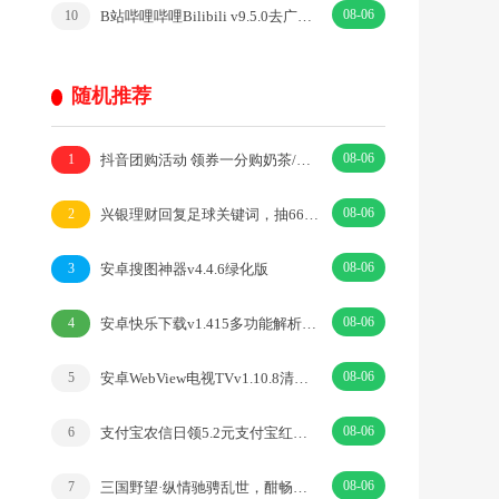
08-06
B站哔哩哔哩Bilibili v9.5.0去广告内置漫游模块版
10
随机推荐
08-06
抖音团购活动 领券一分购奶茶/咖啡
1
08-06
兴银理财回复足球关键词，抽6666个微信红包
2
08-06
安卓搜图神器v4.4.6绿化版
3
08-06
安卓快乐下载v1.415多功能解析磁力下载器
4
08-06
安卓WebView电视TVv1.10.8清爽版 开源电视TV直播
5
08-06
支付宝农信日领5.2元支付宝红包 限部分地区银行领取
6
08-06
三国野望·纵情驰骋乱世，酣畅对决霸三国·|卡牌·三国
7