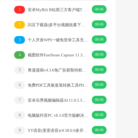
08-06
安卓MyBili B站第三方客户端TV版v1.6.9
1
08-06
闪豆下载器(多平台视频批量下载器)v2026.07.29
2
08-06
个人开发WPS一键免登录工具无需登录账号
3
08-06
截图软件FastStone Capture 11.3中文绿色版
4
08-06
青漫漫画v4.3.6免广告获取特权重制修复版
5
08-06
免费PDF工具集套装转换工具PDFgear v2.1.18
6
08-06
安卓乐秀视频编辑器AI 11.0.5.5去广告解锁VIP版
7
08-06
电脑版抖音PC v8.3.0官方版解决网页切换烦恼
8
08-06
YY语音(歪歪语音)v9.58.0.0多开去广告绿色版
9