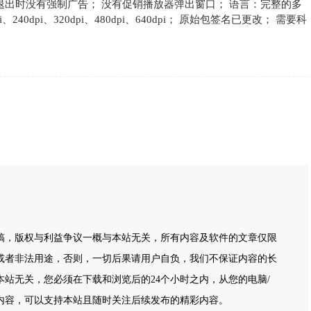
退出时没有强制广告； 没有促销播放器弹出窗口； 语言：完整的多
pi、240dpi、320dpi、480dpi、640dpi； 原始包签名已更改； 需要科
稿，版权与利益争议一概与本站无关，所有内容及软件的文章仅限
或者非法用途，否则，一切后果请用户自负，我们不保证内容的长
站无关，您必须在下载和浏览后的24个小时之内，从您的电脑/
内容，可以支持本站且随时关注后续发布的精彩内容。