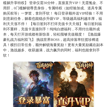
槛躺升享特权】 登录仅需30分钟，直接直升VIP！无需氪金、不
用肝，0门槛解锁尊贵身份，专属特权（如经验加成、道具专属
购买权等）一箩筐，拿到手软！ 每日登录额外送VIP经验！不用
刻意刷任务，躺着也能稳步升级VIP，等级越高福利越丰厚，福
利天天涨不停！ 【每日签到不打烊充值卡天天领】 每日签到福
利不重样，充值卡直接到手！纯纯白嫖福利，不用付出额外成
本，每天打开游戏都有新惊喜，轻松囤够充值额度！ 【激战爆
豪礼战力福利双飞】 挑战世界BOSS，超高掉落率狂揽珍稀道
具！横扫日常任务，额外解锁海量奖励！更有大量奖励藏在副本
中，激战越多、收获越满，战力飙升的同时，福利也能拿到手
软！