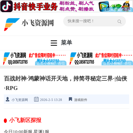
菜单
百战封神·鸿蒙神话开天地，持简寻秘定三界·|仙侠
·RPG
小飞资源网
2026-2-5 13:28
游戏软件
小飞新区探报
今日10:00新服 星渊1服