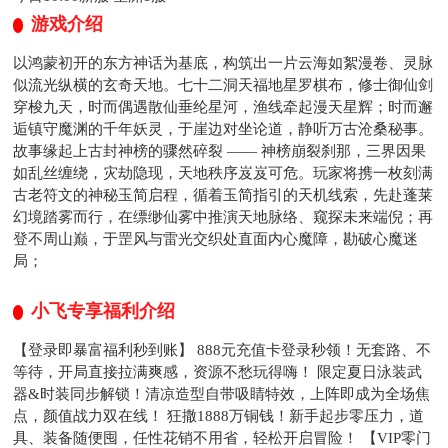
游戏介绍
以鸿蒙初开的东方神话为基底，构筑出一片云海如絮漫卷、灵脉
似流光纵横的玄奇天地。七十二洞天福地星罗棋布，修士御仙剑
穿梭九天，时而偶遇散仙垂纶星河，渔线牵起漫天星辉；时而邂
逅镇守魔渊的千年妖灵，于崖边对坐论道，静听万古沧桑秘事。
故事缘起上古封神榜的骤然碎裂 —— 神榜崩裂刹那，三界因果
如乱丝缠绕，灾劫隐现，天地秩序岌岌可危。玩家将携一枚刻满
古老符文的神秘玉简启程，循着玉简指引的天机线索，先赴蓬莱
幻境踏雾而行，在缥缈仙雾中推演天地脉络、窥探未来端倪；再
登不周山巅，于罡风与雷光交织处直面内心魔障，勘破心魔迷
局；
小飞专享福利介绍
【登录即暴富福利秒到账】 888元充值卡登录秒领！无套路、不
等待，开局直接拉满爽感，资源不愁玩得嗨！ 限定夏日泳装武
器&时装同步解锁！清凉造型自带吸睛特效，上阵即成为全场焦
点，颜值战力双在线！ 狂撒1888万铜钱！新手起步零压力，道
具、装备随便囤，任性花销不用省，轻松开启冒险！ 【VIP零门