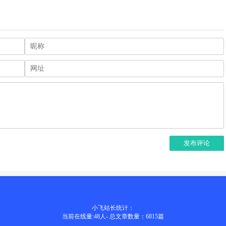
发布评论
小飞站长统计：
当前在线量:
48
人
-
总文章数量：6815
篇