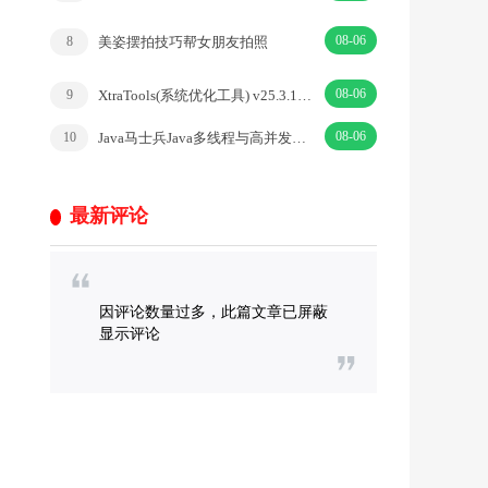
08-06
美姿摆拍技巧帮女朋友拍照
8
08-06
XtraTools(系统优化工具) v25.3.10便携绿色版
9
08-06
Java马士兵Java多线程与高并发从入门到精通
10
最新评论
因评论数量过多，此篇文章已屏蔽
显示评论