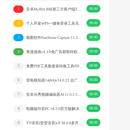
08-06
安卓MyBili B站第三方客户端TV版v1.6.9
1
08-06
个人开发WPS一键免登录工具无需登录账号
2
08-06
截图软件FastStone Capture 11.3中文绿色版
3
08-06
青漫漫画v4.3.6免广告获取特权重制修复版
4
08-06
免费PDF工具集套装转换工具PDFgear v2.1.18
5
08-06
雷电模拟器14(64)v14.0.22 去广告绿色纯净版
6
08-06
安卓乐秀视频编辑器AI 11.0.5.5去广告解锁VIP版
7
08-06
电脑版抖音PC v8.3.0官方版解决网页切换烦恼
8
08-06
YY语音(歪歪语音)v9.58.0.0多开去广告绿色版
9