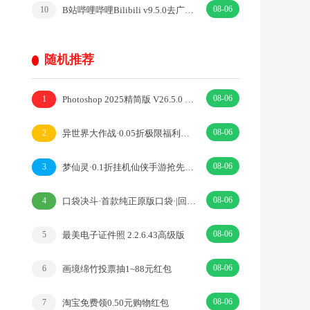
08-06
B站哔哩哔哩Bilibili v9.5.0去广告内置漫游模块版
10
随机推荐
08-06
Photoshop 2025精简版 V26.5.0 绿色便携版
1
08-06
异世界大作战·0.05折极限福利回合仙侠手游·|回合·仙侠
2
08-06
梦仙灵·0.1折挂机仙侠手游抢先体验·|仙侠·挂机
3
08-06
口袋决斗·首款纯正原版口袋·|回合·动漫
4
08-06
最美电子证件照 2.2.6.43高级版
5
08-06
画境绵竹投票抽1~88元红包
6
08-06
淘宝免费领0.50元购物红包
7