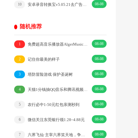
08-08
安卓录音转换宝v5.05.21去广告开心版
10
随机推荐
08-08
免费超高音乐播放器AlgerMusicPlayer v4.6.0
1
08-08
记住你最美的样子
2
08-08
塔防冒险游戏 保护圣诞树
3
08-08
天猫1分钱抽QQ音乐和腾讯视频会员
4
08-08
农行必中1-50元红包亲测秒到
5
08-08
微信关注东莞银行领1.28~4.88元
6
08-08
六界飞仙·主宰六界笑天地，争锋万道傲飞仙·|即时·仙侠
7