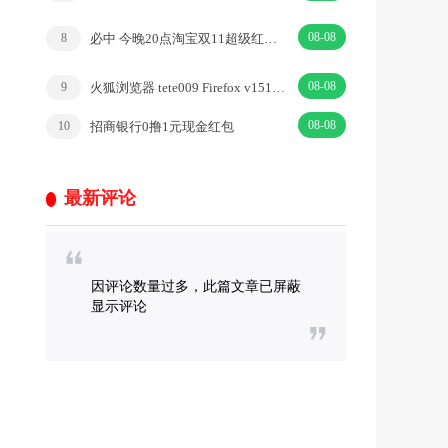
08-08
必中 今晚20点淘宝双11超级红包加码 必中1.1元以上红包
8
08-08
火狐浏览器 tete009 Firefox v151.0.1 便携版
9
08-08
招商银行0撸1元现金红包
10
最新评论
因评论数量过多，此篇文章已屏蔽
显示评论