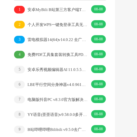
08-08
安卓MyBili B站第三方客户端TV版v1.6.9
1
08-08
个人开发WPS一键免登录工具无需登录账号
2
08-08
雷电模拟器14(64)v14.0.22 去广告绿色纯净版
3
08-08
免费PDF工具集套装转换工具PDFgear v2.1.18
4
08-08
安卓乐秀视频编辑器AI 11.0.5.5去广告解锁VIP版
5
08-08
LBE平行空间分身神器v4.0.9612解锁vip专业版
6
08-08
电脑版抖音PC v8.3.0官方版解决网页切换烦恼
7
08-08
YY语音(歪歪语音)v9.58.0.0多开去广告绿色版
8
08-08
B站哔哩哔哩Bilibili v9.5.0去广告内置漫游模块版
9