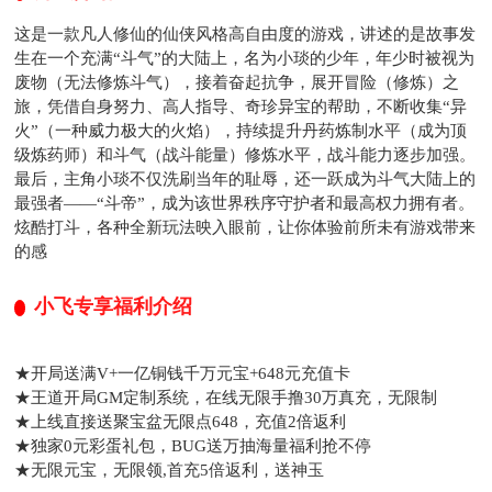
这是一款凡人修仙的仙侠风格高自由度的游戏，讲述的是故事发
生在一个充满“斗气”的大陆上，名为小琰的少年，年少时被视为
废物（无法修炼斗气），接着奋起抗争，展开冒险（修炼）之
旅，凭借自身努力、高人指导、奇珍异宝的帮助，不断收集“异
火”（一种威力极大的火焰），持续提升丹药炼制水平（成为顶
级炼药师）和斗气（战斗能量）修炼水平，战斗能力逐步加强。
最后，主角小琰不仅洗刷当年的耻辱，还一跃成为斗气大陆上的
最强者——“斗帝”，成为该世界秩序守护者和最高权力拥有者。
炫酷打斗，各种全新玩法映入眼前，让你体验前所未有游戏带来
的感
小飞专享福利介绍
★开局送满V+一亿铜钱千万元宝+648元充值卡
★王道开局GM定制系统，在线无限手撸30万真充，无限制
★上线直接送聚宝盆无限点648，充值2倍返利
★独家0元彩蛋礼包，BUG送万抽海量福利抢不停
★无限元宝，无限领,首充5倍返利，送神玉