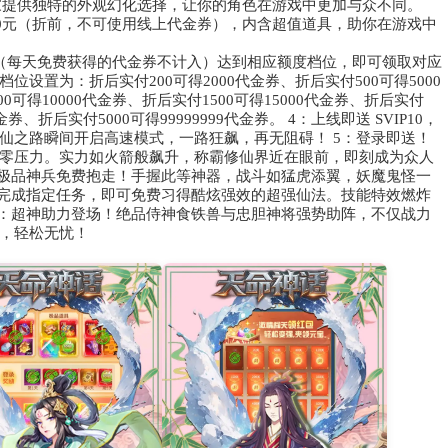
玩家提供独特的外观幻化选择，让你的角色在游戏中更加与众不同。
00元（折前，不可使用线上代金券），内含超值道具，助你在游戏中
（每天免费获得的代金券不计入）达到相应额度档位，即可领取对应
设置为：折后实付200可得2000代金券、折后实付500可得5000
0可得10000代金券、折后实付1500可得15000代金券、折后实付
金券、折后实付5000可得99999999代金券。 4：上线即送 SVIP10，
仙之路瞬间开启高速模式，一路狂飙，再无阻碍！ 5：登录即送！
零压力。实力如火箭般飙升，称霸修仙界近在眼前，即刻成为众人
，极品神兵免费抱走！手握此等神器，战斗如猛虎添翼，妖魔鬼怪一
！完成指定任务，即可免费习得酷炫强效的超强仙法。技能特效燃炸
8：超神助力登场！绝品侍神食铁兽与忠胆神将强势助阵，不仅战力
，轻松无忧！