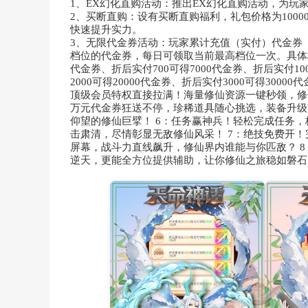
1、EX幻化直购活动：推出EX幻化直购活动，为
2、买断直购：设有买断直购福利，礼包价格为100
快速提升实力。
3、无限代金券活动：玩家累计充值（实付）代金券
档位的代金券，每日可领取当前最高档位一次。具体档位
代金券、折后实付700可得7000代金券、折后实付100
2000可得20000代金券、折后实付3000可得30000代
顶级会员特权直接拉满！海量修仙资源一键秒领，修
万元代金券狂送不停，珍稀道具随心挑选，装备升级
仰望的修仙巨擘！ 6：任务赢神兵！轻松完成任务
击肃清，尽情彰显无敌修仙风采！ 7：绝技免费开
屏幕，战斗力直线飙升，修仙界内谁能与你匹敌？ 
逆天，更能全方位提供辅助，让你修仙之旅稳如磐石