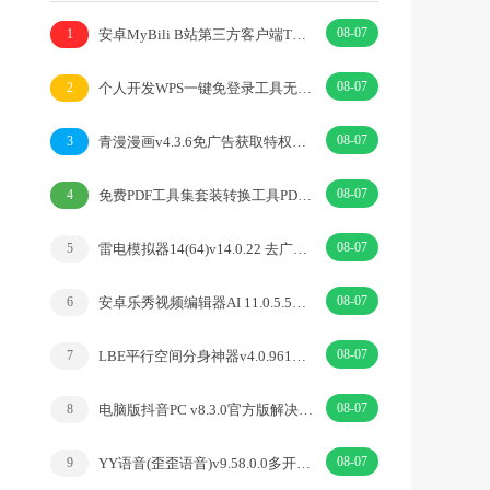
08-07
安卓MyBili B站第三方客户端TV版v1.6.9
1
08-07
个人开发WPS一键免登录工具无需登录账号
2
08-07
青漫漫画v4.3.6免广告获取特权重制修复版
3
08-07
免费PDF工具集套装转换工具PDFgear v2.1.18
4
08-07
雷电模拟器14(64)v14.0.22 去广告绿色纯净版
5
08-07
安卓乐秀视频编辑器AI 11.0.5.5去广告解锁VIP版
6
08-07
LBE平行空间分身神器v4.0.9612解锁vip专业版
7
08-07
电脑版抖音PC v8.3.0官方版解决网页切换烦恼
8
08-07
YY语音(歪歪语音)v9.58.0.0多开去广告绿色版
9