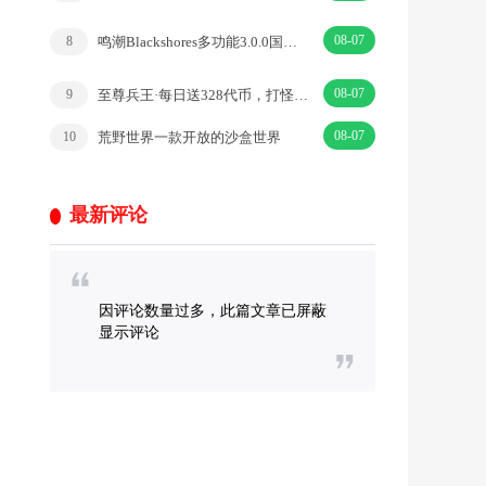
08-07
鸣潮Blackshores多功能3.0.0国际服
8
08-07
至尊兵王·每日送328代币，打怪爆爆爆·|免费版·RPG
9
08-07
荒野世界一款开放的沙盒世界
10
最新评论
因评论数量过多，此篇文章已屏蔽
显示评论