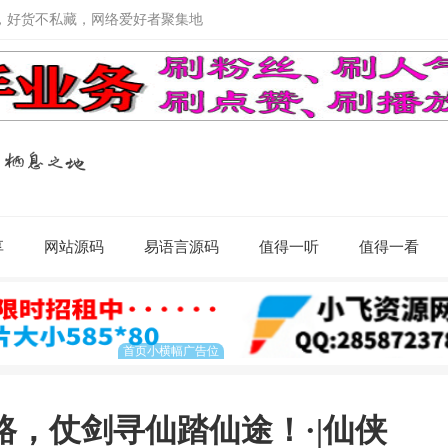
，好货不私藏，网络爱好者聚集地
享
网站源码
易语言源码
值得一听
值得一看
路，仗剑寻仙踏仙途！·|仙侠