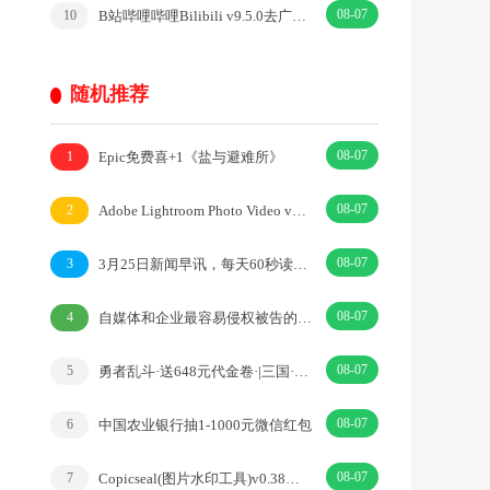
08-07
B站哔哩哔哩Bilibili v9.5.0去广告内置漫游模块版
10
随机推荐
08-07
Epic免费喜+1《盐与避难所》
1
08-07
Adobe Lightroom Photo Video v11.4.3解锁高级版
2
08-07
3月25日新闻早讯，每天60秒读懂世界
3
08-07
自媒体和企业最容易侵权被告的四个方面
4
08-07
勇者乱斗·送648元代金卷·|三国·免费版
5
08-07
中国农业银行抽1-1000元微信红包
6
08-07
Copicseal(图片水印工具)v0.38自定义水印样式
7