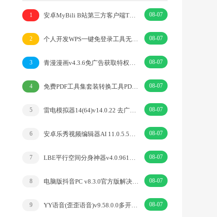
08-07
安卓MyBili B站第三方客户端TV版v1.6.9
1
08-07
个人开发WPS一键免登录工具无需登录账号
2
08-07
青漫漫画v4.3.6免广告获取特权重制修复版
3
08-07
免费PDF工具集套装转换工具PDFgear v2.1.18
4
08-07
雷电模拟器14(64)v14.0.22 去广告绿色纯净版
5
08-07
安卓乐秀视频编辑器AI 11.0.5.5去广告解锁VIP版
6
08-07
LBE平行空间分身神器v4.0.9612解锁vip专业版
7
08-07
电脑版抖音PC v8.3.0官方版解决网页切换烦恼
8
08-07
YY语音(歪歪语音)v9.58.0.0多开去广告绿色版
9