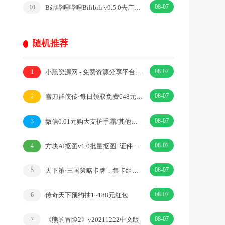
08-07
B站哔哩哔哩Bilibili v9.5.0去广告内置漫游模块版
10
随机推荐
08-07
小黑资源网 - 免费资源分享平台,小刀娱乐网,爱Q生活网,科学刀,QQ技术教程
1
08-07
雪刀群侠传·每日领取免费648元代金券·|卡牌·武侠
2
08-07
微信0.01元购大支护手霜/其他实物
3
08-07
方块AI抠图v1.0批量抠图+证件照排版打印v1.0
4
08-07
天下策·三国策略卡牌，集卡组阵一统霸业·|放置·三国
5
08-07
传奇天下预约抽1~188元红包
6
08-07
《熊的冒险2》v20211222中文版
7