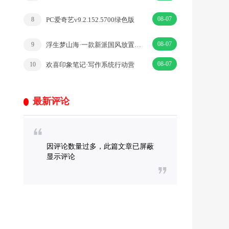
08-07
PC爱奇艺v9.2.152.5700绿色版
8
08-07
浮生梦山海·一款新派国风放置修真手游·|仙侠·国风
9
08-07
欢喜印象笔记·写作系统行动营
10
最新评论
因评论数量过多，此篇文章已屏蔽
显示评论