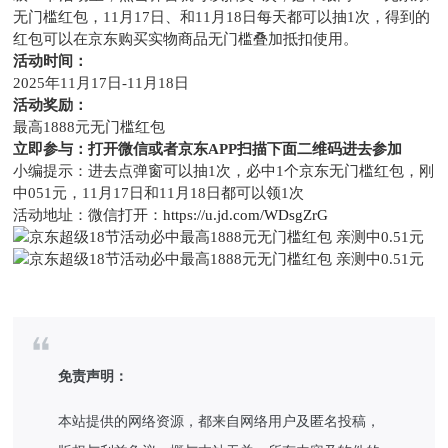
无门槛红包，11月17日、和11月18日每天都可以抽1次，得到的
红包可以在京东购买实物商品无门槛叠加抵扣使用。
活动时间：
2025年11月17日-11月18日
活动奖励：
最高1888元无门槛红包
立即参与：打开微信或者京东APP扫描下面二维码进去参加
小编提示：进去点弹窗可以抽1次，必中1个京东无门槛红包，刚
中051元，11月17日和11月18日都可以领1次
活动地址：微信打开：
https://u.jd.com/WDsgZrG
免责声明：
本站提供的网络资源，都来自网络用户及匿名投稿，