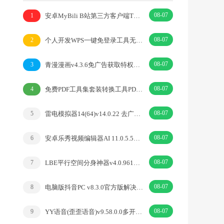
08-07
安卓MyBili B站第三方客户端TV版v1.6.9
1
08-07
个人开发WPS一键免登录工具无需登录账号
2
08-07
青漫漫画v4.3.6免广告获取特权重制修复版
3
08-07
免费PDF工具集套装转换工具PDFgear v2.1.18
4
08-07
雷电模拟器14(64)v14.0.22 去广告绿色纯净版
5
08-07
安卓乐秀视频编辑器AI 11.0.5.5去广告解锁VIP版
6
08-07
LBE平行空间分身神器v4.0.9612解锁vip专业版
7
08-07
电脑版抖音PC v8.3.0官方版解决网页切换烦恼
8
08-07
YY语音(歪歪语音)v9.58.0.0多开去广告绿色版
9