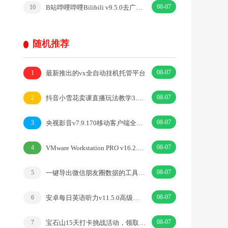
08-07
B站哔哩哔哩Bilibili v9.5.0去广告内置漫游模块版
10
随机推荐
08-07
最新推出的vx全自动挂机托管平台
1
08-07
抖音小雪花卖课直播玩法教学3.0，日不落无人直播间，批量操作日入3000+
2
08-07
央视影音v7.9.170移动客户端全方位视频观看
3
08-07
VMware Workstation PRO v16.2.3正式版
4
08-07
一键导出微信朋友圈数据的工具Wemo -v1.1.2
5
08-07
安卓每日英语听力v11.5.0高级解锁会员版
6
08-07
宝石山15天打卡挑战活动，领取1-10元微信立减金
7