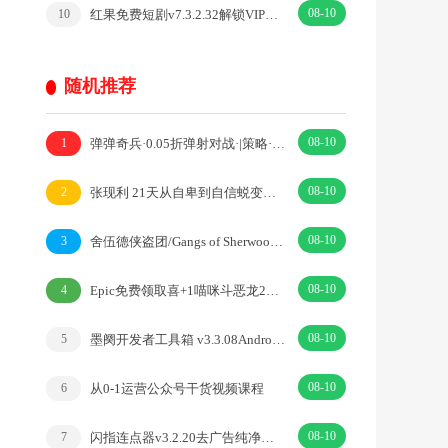
08-10
红果免费短剧v7.3.2.32解锁VIP会员版热门短剧
10
随机推荐
08-10
弹弹奇兵·0.05折弹射对战·|策略·射击
1
08-10
张现利 21天从自卑到自信蜕变计划人性心理
2
08-10
舍伍德侠盗团/Gangs of Sherwood动作冒险
3
08-10
Epic免费领取喜+1喵咪斗恶龙2角色扮演游戏
4
08-10
墨阕开发者工具箱 v3.3.08Android设备管理
5
08-10
从0-1运营公众号干货视频课程
6
08-10
闪指连点器v3.2.20去广告纯净版解放双手
7