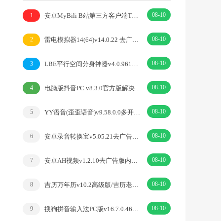
08-10
安卓MyBili B站第三方客户端TV版v1.6.9
1
08-10
雷电模拟器14(64)v14.0.22 去广告绿色纯净版
2
08-10
LBE平行空间分身神器v4.0.9612解锁vip专业版
3
08-10
电脑版抖音PC v8.3.0官方版解决网页切换烦恼
4
08-10
YY语音(歪歪语音)v9.58.0.0多开去广告绿色版
5
08-10
安卓录音转换宝v5.05.21去广告开心版
6
08-10
安卓AH视频v1.2.10去广告版内置丰富优质源
7
08-10
吉历万年历v10.2高级版/吉历老黄历吉日择日宜忌
8
08-10
搜狗拼音输入法PC版v16.7.0.4673精简优化版
9