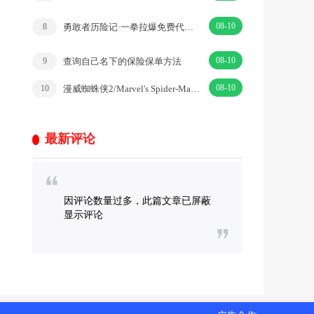
08-10
勇敢者历险记·一拳拉爆免费代金券·|卡牌·动漫
8
08-10
查询自己名下的保险保单方法
9
08-10
漫威蜘蛛侠2/Marvel's Spider-Man 2动作冒险
10
最新评论
因评论数量过多，此篇文章已屏蔽
显示评论