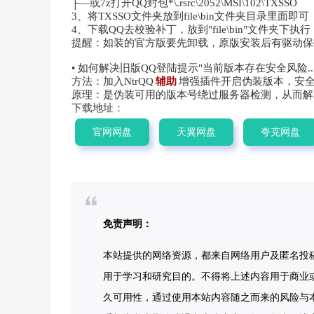
├—或7z打开QQ封包*\.rsrc\2052\MSI\102\TXSSO
3、将TXSSO文件夹放到file\bin文件夹目录里面即可
4、下载QQ去校验补丁，放到"file\bin"文件夹下执行
提醒：如装的官方版要先卸载，原版安装后有驱动保
• 如何解决旧版QQ登陆提示"当前版本存在安全风险...
方法：加入NtrQQ
辅助
增强插件开启伪装版本，安
原理：是伪装可用的版本号绕过服务器检测，从而解
下载地址：
官网网盘
天翼网盘
夸克网盘
免责声明：
本站提供的网络资源，都来自网络用户及匿名投
用于学习和研究目的。不得将上述内容用于商业
久可用性，通过使用本站内容随之而来的风险与本