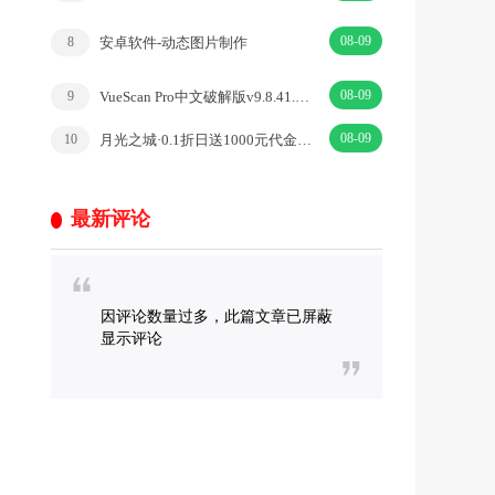
08-09
安卓软件-动态图片制作
8
08-09
VueScan Pro中文破解版v9.8.41.06绿色便携版
9
08-09
月光之城·0.1折日送1000元代金券·|即时·仙侠
10
最新评论
因评论数量过多，此篇文章已屏蔽
显示评论