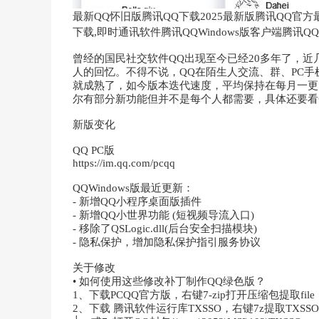
最新QQ怀旧版腾讯QQ下载2025最新版腾讯QQ官方
下载,即时通讯软件腾讯QQWindows版客户端腾讯QQ
曾经的国民社交软件QQ出现至今已经20多年了，
人的回忆。不得不说，QQ在陌生人交流、群、PC手
就成熟了，如今版本迭代速度，平均保持在每月一更
尔有部分新功能但并不是每个人都需要，具体还要看
新版变化
QQ PC版
https://im.qq.com/pcqq
QQWindows版最近更新：
- 新增QQ小程序桌面版插件
- 新增QQ小世界功能 (短视频导流入口)
- 移除了QSLogic.dll(后台安全扫描模块)
- 隐私保护，增加隐私保护指引服务协议
关于修改
• 如何使用这些修改补丁制作QQ绿色版？
1、下载PCQQ官方版，右键7-zip打开压缩包提取file
2、下载 腾讯软件运行库TXSSO，右键7z提取TXSSO