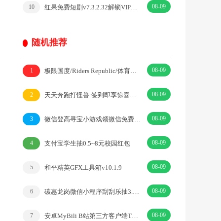
08-09
红果免费短剧v7.3.2.32解锁VIP会员版热门短剧
10
随机推荐
08-09
极限国度/Riders Republic/体育竞速游戏
1
08-09
天天奔跑打怪兽·签到即享惊喜福利，海量代金券倾情派送·|卡牌·西游
2
08-09
微信登高寻宝小游戏领微信免费提现券 亲测4995元券
3
08-09
支付宝学生抽0.5~8元校园红包
4
08-09
和平精英GFX工具箱v10.1.9
5
08-09
碳惠龙岗微信小程序刮刮乐抽3.5万个微信红包 亲测中0.3元
6
08-09
安卓MyBili B站第三方客户端TV版v1.6.9
7