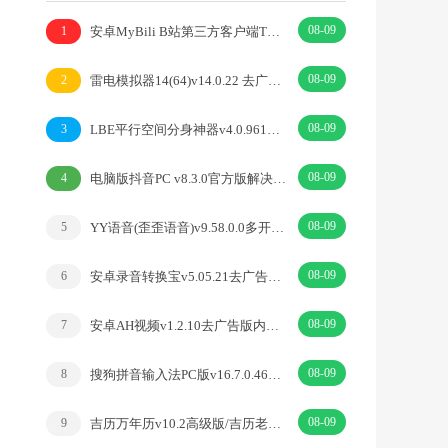
08-09
安卓MyBili B站第三方客户端TV版v1.6.9
1
08-09
雷电模拟器14(64)v14.0.22 去广告绿色纯净版
2
08-09
LBE平行空间分身神器v4.0.9612解锁vip专业版
3
08-09
电脑版抖音PC v8.3.0官方版解决网页切换烦恼
4
08-09
YY语音(歪歪语音)v9.58.0.0多开去广告绿色版
5
08-09
安卓录音转换宝v5.05.21去广告开心版
6
08-09
安卓AH视频v1.2.10去广告版内置丰富优质源
7
08-09
搜狗拼音输入法PC版v16.7.0.4673精简优化版
8
08-09
吉历万年历v10.2高级版/吉历老黄历吉日择日宜忌
9