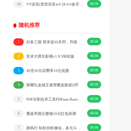
08-06
YY语音(歪歪语音)v9.58.0.0多开去广告绿色版
10
随机推荐
08-06
好多三国·登录送SS关羽，升级送十万充值卡！·|即时·三国
1
08-06
安卓大师兄影视v1.9.5绿化版
2
08-06
40充50元话费享10元优惠
3
08-06
荣耀礼盒抽王者荣耀皮肤或Q币
4
08-06
PDF分割合并工具PDFsam Basic v6.0.0便携版
5
08-06
重返帝国注册领10元红包亲测
6
08-06
踏风行·轻松挂机修仙，多元斗法，器灵·|二次元·挂机
7