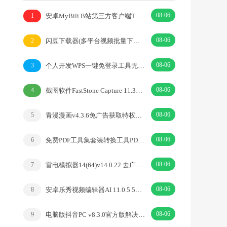
08-06
安卓MyBili B站第三方客户端TV版v1.6.9
1
08-06
闪豆下载器(多平台视频批量下载器)v2026.07.29
2
08-06
个人开发WPS一键免登录工具无需登录账号
3
08-06
截图软件FastStone Capture 11.3中文绿色版
4
08-06
青漫漫画v4.3.6免广告获取特权重制修复版
5
08-06
免费PDF工具集套装转换工具PDFgear v2.1.18
6
08-06
雷电模拟器14(64)v14.0.22 去广告绿色纯净版
7
08-06
安卓乐秀视频编辑器AI 11.0.5.5去广告解锁VIP版
8
08-06
电脑版抖音PC v8.3.0官方版解决网页切换烦恼
9