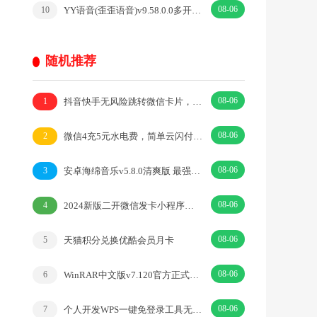
08-06
YY语音(歪歪语音)v9.58.0.0多开去广告绿色版
10
随机推荐
08-06
抖音快手无风险跳转微信卡片，独家生成技术，安全稳定
1
08-06
微信4充5元水电费，简单云闪付付款立减1元活动
2
08-06
安卓海绵音乐v5.8.0清爽版 最强AI生成音乐
3
08-06
2024新版二开微信发卡小程序源码卡密系统支持流量主
4
08-06
天猫积分兑换优酷会员月卡
5
08-06
WinRAR中文版v7.120官方正式版注册商业版
6
08-06
个人开发WPS一键免登录工具无需登录账号
7