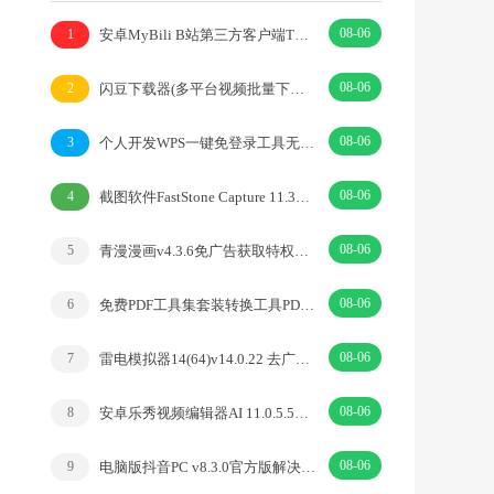
08-06
安卓MyBili B站第三方客户端TV版v1.6.9
1
08-06
闪豆下载器(多平台视频批量下载器)v2026.07.29
2
08-06
个人开发WPS一键免登录工具无需登录账号
3
08-06
截图软件FastStone Capture 11.3中文绿色版
4
08-06
青漫漫画v4.3.6免广告获取特权重制修复版
5
08-06
免费PDF工具集套装转换工具PDFgear v2.1.18
6
08-06
雷电模拟器14(64)v14.0.22 去广告绿色纯净版
7
08-06
安卓乐秀视频编辑器AI 11.0.5.5去广告解锁VIP版
8
08-06
电脑版抖音PC v8.3.0官方版解决网页切换烦恼
9