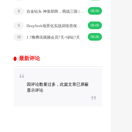
08-06
合金钻头·神装助阵，萌战三国·|卡牌·三国
8
08-06
DeepSeek场景化实战训练营保姆级提升效率
9
08-06
1.7撸腾讯视频会员7天+绿钻7天
10
最新评论
因评论数量过多，此篇文章已屏蔽
显示评论