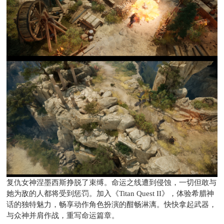
复仇女神涅墨西斯挣脱了束缚。命运之线遭到侵蚀，一切但敢与
她为敌的人都将受到惩罚。加入《Titan Quest II》，体验希腊神
话的独特魅力，畅享动作角色扮演的酣畅淋漓。快快拿起武器，
与众神并肩作战，重写命运篇章。