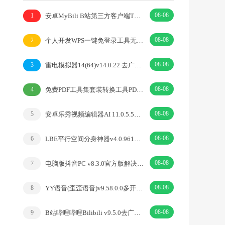
08-08
安卓MyBili B站第三方客户端TV版v1.6.9
1
08-08
个人开发WPS一键免登录工具无需登录账号
2
08-08
雷电模拟器14(64)v14.0.22 去广告绿色纯净版
3
08-08
免费PDF工具集套装转换工具PDFgear v2.1.18
4
08-08
安卓乐秀视频编辑器AI 11.0.5.5去广告解锁VIP版
5
08-08
LBE平行空间分身神器v4.0.9612解锁vip专业版
6
08-08
电脑版抖音PC v8.3.0官方版解决网页切换烦恼
7
08-08
YY语音(歪歪语音)v9.58.0.0多开去广告绿色版
8
08-08
B站哔哩哔哩Bilibili v9.5.0去广告内置漫游模块版
9