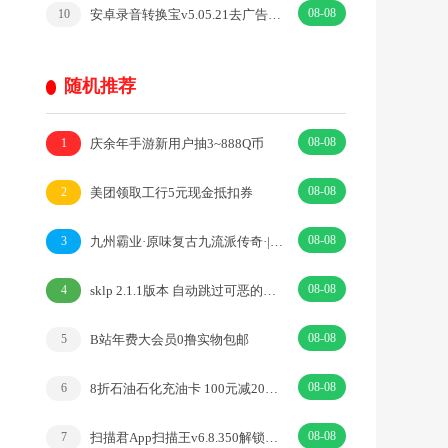
08-08
安卓录音转换宝v5.05.21去广告开心版
10
随机推荐
08-08
庆余年手游新用户抽3~888Q币
1
08-08
美团领取工行5元现金抵扣券
2
08-08
九州霸业·原味复古九流派传奇·|传奇·RPG
3
08-08
sklp 2.1.1版本 自动跳过可恶的开屏广告
4
08-08
B站年费大会员0撸实物包邮
5
08-08
8折石油石化充油卡 100元减20元券
6
08-08
扫描君App扫描王v6.8.350解锁破解VIP版
7