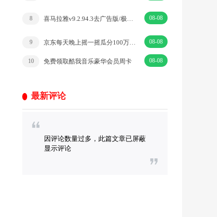
08-08
喜马拉雅v9.2.94.3去广告版/极速版v3.3.23.3
8
08-08
京东每天晚上摇一摇瓜分100万微信红包、京东无门槛红包
9
08-08
免费领取酷我音乐豪华会员周卡
10
最新评论
因评论数量过多，此篇文章已屏蔽
显示评论