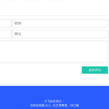
发布评论
小飞站长统计：
当前在线量:
42
人
-
总文章数量：6823
篇