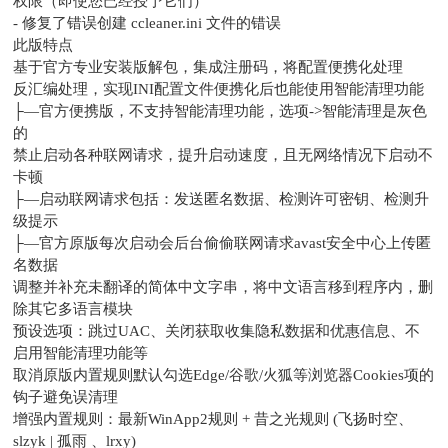
权限（即使您已经授予它们）
- 修复了错误创建 ccleaner.ini 文件的错误
此版特点
基于官方专业安装版解包，集成注册码，将配置便携化处理
反汇编处理，实现INI配置文件便携化后也能使用智能清理功能
├—官方便携版，不支持智能清理功能，选项->智能清理是灰色
的
禁止启动各种联网请求，提升启动速度，且无网络情况下启动不
卡顿
├—启动联网请求包括：发送匿名数据、检测许可密钥、检测升
级提示
├—官方原版每次启动会后台偷偷联网请求avast安全中心上传匿
名数据
调整并补充未翻译的简体中文字串，将中文语言移到程序内，删
除其它多语言模块
预设选项：跳过UAC、关闭获取收集隐私数据和优惠信息、不
启用智能清理功能等
取消原版内置规则默认勾选Edge/谷歌/火狐等浏览器Cookies项的
钩子避免误清理
增强内置规则：最新WinApp2规则 + 昔之光规则 (飞扬时空、
slzyk | 孤雨 、lrxy)