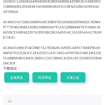
592005C12D6992649F6E085B3BD500BD8AEFB93E3108EDD3
15BB06D023FA0E4E1603800802B1F3CC8FA032B65459FAAC
AF5D94A
4C4943316726852088F8A8CDB697E52D4DEEEFB4EEC3E8B4
F777D3B14D8E16DB320B6E6947F23A32BBB49E767C06B138
605DCE109FAE295762DD5BCDE2A45014C2A35854AA27826F
E72E43
4C494331B9CF34CDBE7A27B3B20CAFEECAE957368EF9EA9
088507F2CE382CC2F41E5F12A3C1895147097F63190CD8222E
55ABB9F4B52D43C2BD21232C5B66CA2DA1EC5D30D1F2B44
D4C85F
下载地址：
蓝奏网盘
阿里网盘
天翼云盘