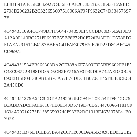
EB84B91A1C5E0632927C436846AE26C832B3C8E934EA9BF5
2708D206232B2C325653607516906AF97F9632C74D33457397
7E
4C4943310A4CC749DFFF5644794399EF9CCBD80B75EA19D9
A12A0E149BC251FE6937B55BF8F72D6F720E43DD1D578ED2
F1AEA29151CF4C83BBEAC41FAF3079F70E26D27D8CAFC45
C096975
4C494331534EB666308DA2CE388A6F7A09F925BB9602FE1E5
C43C96772B188DD85D5CB2EF746AF3D39D0B742AED50B25
090EB16D04D369B15B7CA57B76DDC1B070CB45F85E3CEC4
3A45CD0
4C494331279A64C8EDBA2493568EF594ECE3C54BD9013C79
B3ABDADCFFAFE6187FB0E140D5719D70D6544700664181C8
1604A20216773B13856593746F933B2DC1913E4678978F41B0
397E
4C494331B76D1CEB59BA42C6F1E690DAA6B3A95EDE12CE2