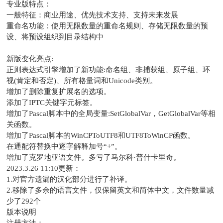
专业版特点：
一般特征：商业用途、优先技术支持、支持未来发展
重命名功能：使用无限数量的重命名规则、存储无限数量的预
设、将预设组织到目录结构中
新版变化亮点:
正则表达式引擎增加了新功能:命名组、非捕获组、原子组、环
视(肯定和否定)、所有格量词和Unicode类别。
增加了删除重复扩展名的选项。
添加了IPTC关键字元标签。
增加了Pascal脚本中的全局变量:SetGlobalVar，GetGlobalVar等相
关函数。
增加了Pascal脚本的WinCPToUTF8和UTF8ToWinCP函数。
在通配符替换中逐字解释加号“+”。
增加了克罗地亚语文件。多亏了马尔科·普什卡里奇。
2023.3.26 11:10更新：
1.对官方遗漏的汉化部分进行了补译。
2.移除了多余的语言文件，仅保留英文和简体中文，文件数量减
少了292个
版本说明