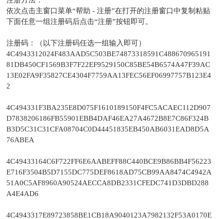
注册方法：
依次点击主窗口菜单“帮助 - 注册”在打开的注册窗口中复制粘贴
下面任意一组注册码后点击“注册”按钮即可。
注册码：（以下注册码任选一组输入即可）
4C4943312024F483AAD5C503BE74873318591C488670965191
81DB450CF1569B3F7F22EF9529150C85BE54B6574A47F39AC
13E02FA9F35827CE4304F7759AA13FEC56EF06997757B123E4
2
4C494331F3BA235E8D075F1610189150F4FC5ACAEC112D907
D7838206186FB55901EBB4DAF46EA27A4672B8E7C86F324B
B3D5C31C31CFA08704C0D44451835EB450AB6031EAD8D5A
76ABEA
4C49433164C6F722FF6E6AABEFF88C440BCE9B86BB4F56223
E716F3504B5D7155DC775DEF8618AD75CB99AA8474C4942A
51A0C5AF8960A90524AECCA8DB2331CFEDC741D3DBD288
A4E4AD6
4C4943317E89723858BE1CB18A9040123A7982132F53A0170E