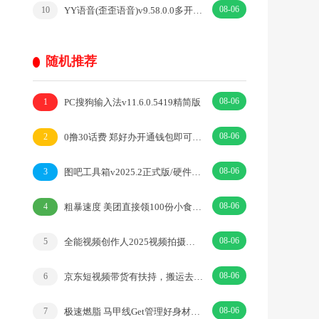
08-06
YY语音(歪歪语音)v9.58.0.0多开去广告绿色版
10
随机推荐
08-06
PC搜狗输入法v11.6.0.5419精简版
1
08-06
0撸30话费 郑好办开通钱包即可领取
2
08-06
图吧工具箱v2025.2正式版/硬件检测工具集合
3
08-06
粗暴速度 美团直接领100份小食品券 10张自取90张赠送
4
08-06
全能视频创作人2025视频拍摄剪辑编导运营创作
5
08-06
京东短视频带货有扶持，搬运去重，可积累长期项目，轻松200
6
08-06
极速燃脂 马甲线Get管理好身材健身锻炼
7