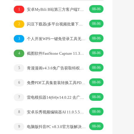
08-06
安卓MyBili B站第三方客户端TV版v1.6.9
1
08-06
闪豆下载器(多平台视频批量下载器)v2026.07.29
2
08-06
个人开发WPS一键免登录工具无需登录账号
3
08-06
截图软件FastStone Capture 11.3中文绿色版
4
08-06
青漫漫画v4.3.6免广告获取特权重制修复版
5
08-06
免费PDF工具集套装转换工具PDFgear v2.1.18
6
08-06
雷电模拟器14(64)v14.0.22 去广告绿色纯净版
7
08-06
安卓乐秀视频编辑器AI 11.0.5.5去广告解锁VIP版
8
08-06
电脑版抖音PC v8.3.0官方版解决网页切换烦恼
9