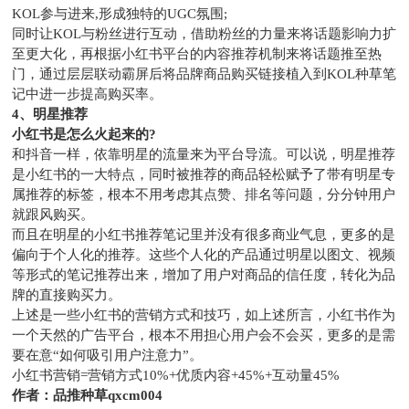
KOL参与进来,形成独特的UGC氛围;
同时让KOL与粉丝进行互动，借助粉丝的力量来将话题影响力扩
至更大化，再根据小红书平台的内容推荐机制来将话题推至热
门，通过层层联动霸屏后将品牌商品购买链接植入到KOL种草笔
记中进一步提高购买率。
4、明星推荐
小红书是怎么火起来的?
和抖音一样，依靠明星的流量来为平台导流。可以说，明星推荐
是小红书的一大特点，同时被推荐的商品轻松赋予了带有明星专
属推荐的标签，根本不用考虑其点赞、排名等问题，分分钟用户
就跟风购买。
而且在明星的小红书推荐笔记里并没有很多商业气息，更多的是
偏向于个人化的推荐。这些个人化的产品通过明星以图文、视频
等形式的笔记推荐出来，增加了用户对商品的信任度，转化为品
牌的直接购买力。
上述是一些小红书的营销方式和技巧，如上述所言，小红书作为
一个天然的广告平台，根本不用担心用户会不会买，更多的是需
要在意“如何吸引用户注意力”。
小红书营销=营销方式10%+优质内容+45%+互动量45%
作者：品推种草qxcm004