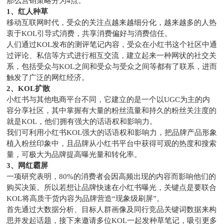
那么营销策略分为4点。
1、红人种草
移动互联网时代，受众的关注点越来越细分化，越来越多的人热
衷于KOL引导式消费，共享消费偏好与消费信任。
人们通过KOL发布的测评笔记内容，受众在小红书这个社区中通
过评论、私信等方式进行相互交流，建立起来一种网状的社交关
系，包括受众与KOL之间和受众与受众之间等都有了联系，进而
触发了广泛的网红经济。
2、KOL扩散
小红书与其他电商平台不同，它建立的是一个以UGC为主的内
容分享社区，其中掌握有大量的粉丝流量和持久的粉丝关注度的
就是KOL，他们拥有强大的话语权和影响力。
我们可利用小红书KOL强大的话语权和影响力，把品牌产品形象
植入粉丝印象中，且品牌从小红书平台中获得可观的热度和搜索
量，可极大为品牌提高曝光量和转化率。
3、网红霸屏
一项研究表明，80%的消费者会因高频出现的内容而影响他们的
购买决策。所以若想让品牌快速在小红书曝光，关键点是要联合
KOL将高质干货内容为品牌营造“现象级刷屏”。
首先通过大数据分析、目标人群画像及同行竞品关键词数据来构
思并发起话题，接下来邀请多位KOL一起发种草笔记，吸引更多