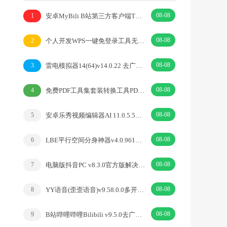
08-08
安卓MyBili B站第三方客户端TV版v1.6.9
1
08-08
个人开发WPS一键免登录工具无需登录账号
2
08-08
雷电模拟器14(64)v14.0.22 去广告绿色纯净版
3
08-08
免费PDF工具集套装转换工具PDFgear v2.1.18
4
08-08
安卓乐秀视频编辑器AI 11.0.5.5去广告解锁VIP版
5
08-08
LBE平行空间分身神器v4.0.9612解锁vip专业版
6
08-08
电脑版抖音PC v8.3.0官方版解决网页切换烦恼
7
08-08
YY语音(歪歪语音)v9.58.0.0多开去广告绿色版
8
08-08
B站哔哩哔哩Bilibili v9.5.0去广告内置漫游模块版
9