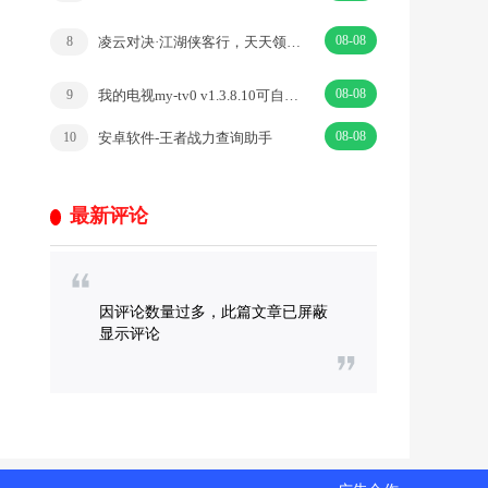
08-08
凌云对决·江湖侠客行，天天领点券·|卡牌·武侠
8
08-08
我的电视my-tv0 v1.3.8.10可自定义电视直播
9
08-08
安卓软件-王者战力查询助手
10
最新评论
因评论数量过多，此篇文章已屏蔽
显示评论