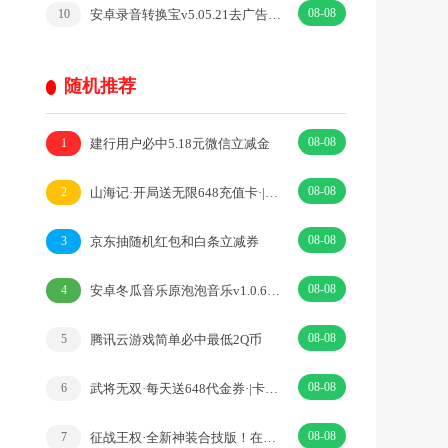
08-08
安卓录音转换宝v5.05.21去广告开心版
10
随机推荐
08-08
建行用户必中5.18元微信立减金
1
08-08
山海记·开局送无限648充值卡·|开箱子·塔防
2
08-08
京东抽随机红包和白条立减券
3
08-08
安卓冬瓜音乐原泡泡音乐v1.0.6免登录无广告
4
08-08
腾讯云游戏简单必中最低2Q币
5
08-08
武将无双·每天送648代金券·|卡牌·三国
6
08-08
征战王权·全新神装合技版！在线免费打金·|传奇·RPG
7