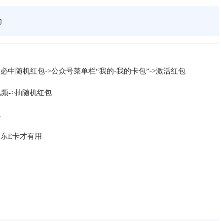
动
本必中随机红包->公众号菜单栏“我的-我的卡包”->激活红包
视频->抽随机红包
包
京东E卡才有用