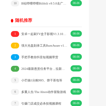
08-06
B站哔哩哔哩Bilibili v9.5.0去广告内置漫游模块版
10
随机推荐
08-06
安卓一起刷TV盒子影视V1.3.10解锁会员高级版
1
08-06
强大光盘刻录工具BurnAware v18.7.0中文破解版
2
08-06
手把手教你抖音短视频带货
3
08-06
2024最新悬赏任务平台，拉新做任务高额奖励，蓝海项目
4
08-06
小芒抽1分购N95、饼干茶包等
5
08-06
多重人生/The Alters动作冒险游戏
6
08-06
引爆门店成交必杀技视频课程
7