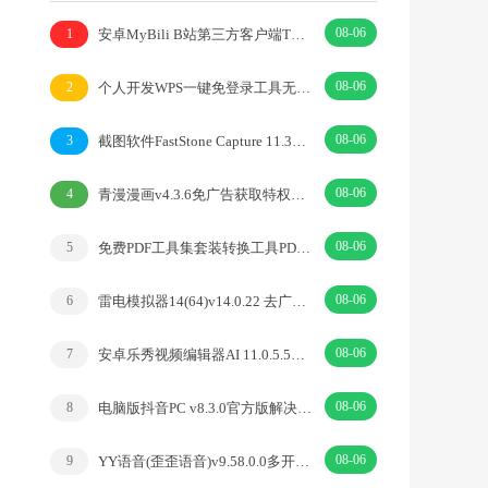
08-06
安卓MyBili B站第三方客户端TV版v1.6.9
1
08-06
个人开发WPS一键免登录工具无需登录账号
2
08-06
截图软件FastStone Capture 11.3中文绿色版
3
08-06
青漫漫画v4.3.6免广告获取特权重制修复版
4
08-06
免费PDF工具集套装转换工具PDFgear v2.1.18
5
08-06
雷电模拟器14(64)v14.0.22 去广告绿色纯净版
6
08-06
安卓乐秀视频编辑器AI 11.0.5.5去广告解锁VIP版
7
08-06
电脑版抖音PC v8.3.0官方版解决网页切换烦恼
8
08-06
YY语音(歪歪语音)v9.58.0.0多开去广告绿色版
9