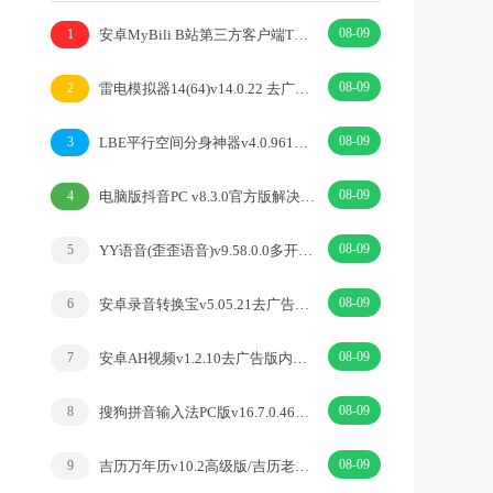
08-09
安卓MyBili B站第三方客户端TV版v1.6.9
1
08-09
雷电模拟器14(64)v14.0.22 去广告绿色纯净版
2
08-09
LBE平行空间分身神器v4.0.9612解锁vip专业版
3
08-09
电脑版抖音PC v8.3.0官方版解决网页切换烦恼
4
08-09
YY语音(歪歪语音)v9.58.0.0多开去广告绿色版
5
08-09
安卓录音转换宝v5.05.21去广告开心版
6
08-09
安卓AH视频v1.2.10去广告版内置丰富优质源
7
08-09
搜狗拼音输入法PC版v16.7.0.4673精简优化版
8
08-09
吉历万年历v10.2高级版/吉历老黄历吉日择日宜忌
9