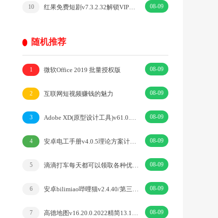
08-09
红果免费短剧v7.3.2.32解锁VIP会员版热门短剧
10
随机推荐
08-09
微软Office 2019 批量授权版
1
08-09
互联网短视频赚钱的魅力
2
08-09
Adobe XD(原型设计工具)v61.0.12.1特别版
3
08-09
安卓电工手册v4.0.5理论方案计算器高级版
4
08-09
滴滴打车每天都可以领取各种优惠券合集
5
08-09
安卓bilimiao哔哩猫v2.4.40/第三方增强功能版
6
08-09
高德地图v16.20.0.2022精简13.18.0.2039正式版
7